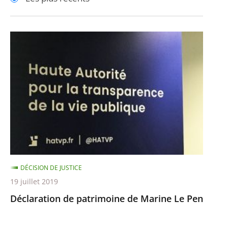
pour
pour
arriver
arriver
après
avant
Déclaration
de
patrimoine
de
Marine
Le
Pen
DÉCISION DE JUSTICE
19 juillet 2019
Déclaration de patrimoine de Marine Le Pen