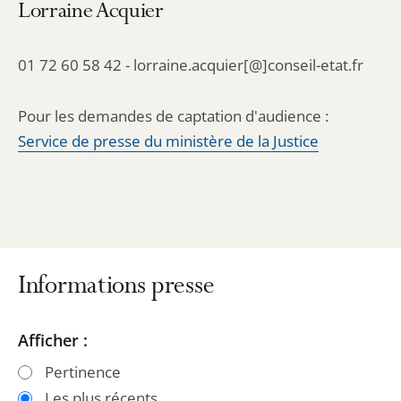
Lorraine Acquier
01 72 60 58 42 - lorraine.acquier[@]conseil-etat.fr
Pour les demandes de captation d'audience :
Service de presse du ministère de la Justice
Informations presse
Passer
Passer
Afficher :
les
les
Pertinence
filtres
filtres
Les plus récents