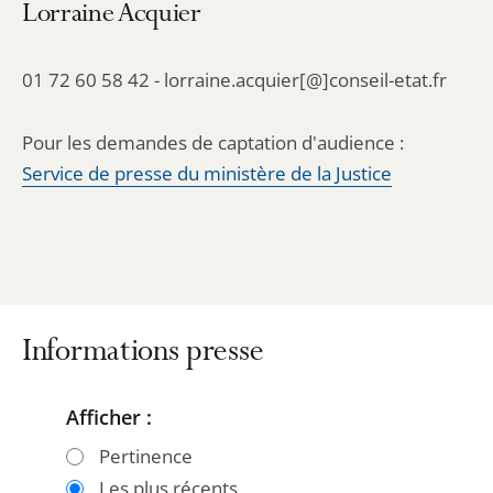
Lorraine Acquier
01 72 60 58 42 - lorraine.acquier[@]conseil-etat.fr
Pour les demandes de captation d'audience :
Service de presse du ministère de la Justice
Informations presse
Afficher :
Passer
Passer
les
les
Pertinence
filtres
filtres
Les plus récents