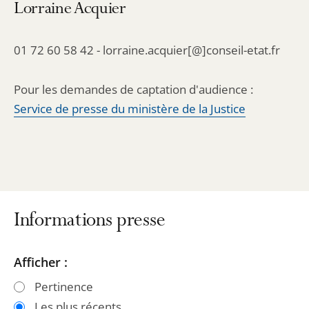
Lorraine Acquier
01 72 60 58 42 - lorraine.acquier[@]conseil-etat.fr
Pour les demandes de captation d'audience :
Service de presse du ministère de la Justice
Informations presse
Passer
Passer
Afficher :
les
les
Pertinence
filtres
filtres
Les plus récents