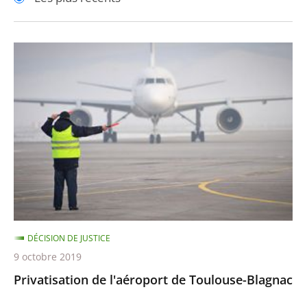
pour
pour
arriver
arriver
après
avant
Privatisation
de
l'aéroport
de
Toulouse-
Blagnac
DÉCISION DE JUSTICE
9 octobre 2019
Privatisation de l'aéroport de Toulouse-Blagnac