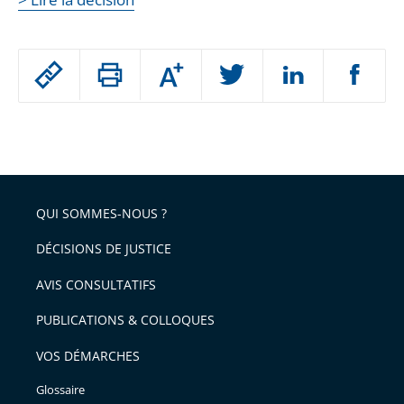
Passer
Augmenter
le
ou
réduire
partage
Passer
la
taille
de
le
de
la
l'article
partage
police
pour
de
arriver
QUI SOMMES-NOUS ?
l'article
après
pour
DÉCISIONS DE JUSTICE
arriver
AVIS CONSULTATIFS
avant
PUBLICATIONS & COLLOQUES
VOS DÉMARCHES
Glossaire