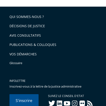
la
l'article
partage
police
pour
de
arriver
QUI SOMMES-NOUS ?
l'article
après
pour
DÉCISIONS DE JUSTICE
arriver
AVIS CONSULTATIFS
avant
PUBLICATIONS & COLLOQUES
VOS DÉMARCHES
Glossaire
INFOLETTRE
Inscrivez-vous à la lettre de la Justice administrative
SUIVEZ LE CONSEIL D'ETAT
S'inscrire
twitter
linkedIn
youtube
instagram
flickr
rss