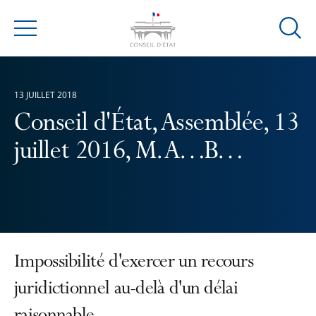
Ouvrir
Menu
la
modal
de
13 JUILLET 2018
reche
Conseil d'État, Assemblée, 13
juillet 2016, M. A…B…
Impossibilité d'exercer un recours
juridictionnel au-delà d'un délai