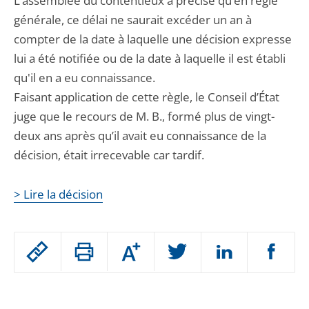
L’assemblée du contentieux a précisé qu’en règle
générale, ce délai ne saurait excéder un an à
compter de la date à laquelle une décision expresse
lui a été notifiée ou de la date à laquelle il est établi
qu'il en a eu connaissance.
Faisant application de cette règle, le Conseil d’État
juge que le recours de M. B., formé plus de vingt-
deux ans après qu’il avait eu connaissance de la
décision, était irrecevable car tardif.
> Lire la décision
Passer
Augmenter
le
ou
réduire
partage
Passer
la
taille
de
le
de