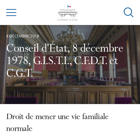
Ouvrir
Menu
la
modal
8 DÉCEMBRE 2018
de
reche
Conseil d'État, 8 décembre
1978, G.I.S.T.I., C.F.D.T. et
C.G.T.
Droit de mener une vie familiale
normale