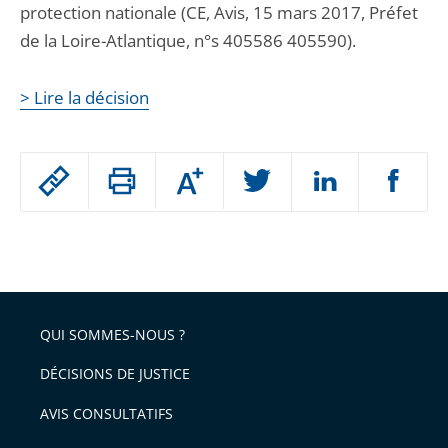
protection nationale (CE, Avis, 15 mars 2017, Préfet
de la Loire-Atlantique, n°s 405586 405590).
> Lire la décision
Passer
Augmenter
le
ou
réduire
partage
Passer
la
taille
de
le
de
la
l'article
partage
police
pour
de
arriver
QUI SOMMES-NOUS ?
l'article
après
pour
DÉCISIONS DE JUSTICE
arriver
AVIS CONSULTATIFS
avant