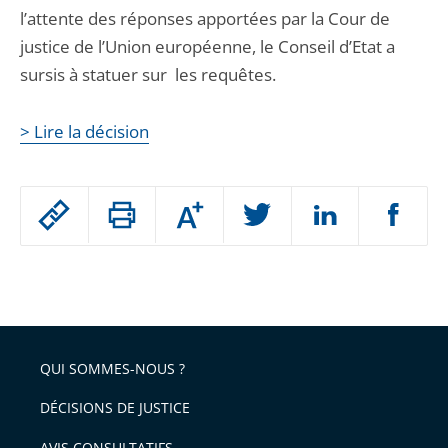
l’attente des réponses apportées par la Cour de
justice de l’Union européenne, le Conseil d’Etat a
sursis à statuer sur les requêtes.
> Lire la décision
Passer
Augmenter
le
ou
réduire
partage
Passer
la
taille
de
le
de
la
l'article
partage
police
pour
de
arriver
QUI SOMMES-NOUS ?
l'article
après
pour
DÉCISIONS DE JUSTICE
arriver
AVIS CONSULTATIFS