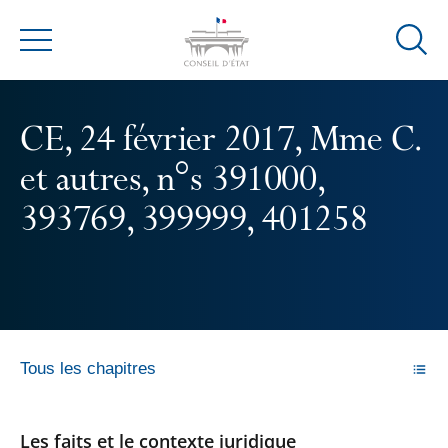
Ouvrir
Menu
la
modal
de
CE, 24 février 2017, Mme C.
reche
et autres, n°s 391000,
393769, 399999, 401258
Tous les chapitres
Les faits et le contexte juridique