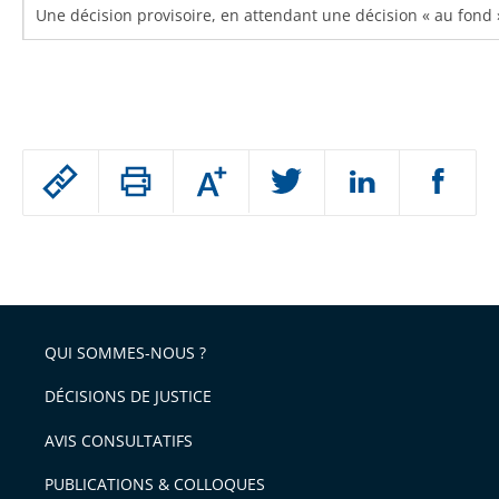
Une décision provisoire, en attendant une décision « au fond 
Passer
Augmenter
le
ou
réduire
partage
Passer
la
taille
de
le
de
la
l'article
partage
police
pour
de
arriver
QUI SOMMES-NOUS ?
l'article
après
pour
DÉCISIONS DE JUSTICE
arriver
AVIS CONSULTATIFS
avant
PUBLICATIONS & COLLOQUES