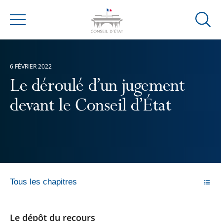
Ouvrir
Menu
la
modal
de
6 FÉVRIER 2022
reche
Le déroulé d’un jugement
devant le Conseil d’État
Tous les chapitres
Le dépôt du recours