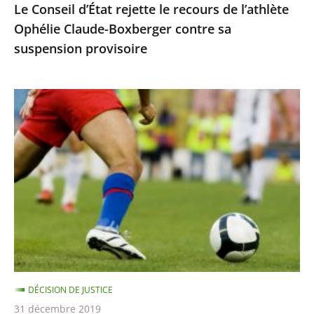
Le Conseil d’État rejette le recours de l’athlète
sa
Ophélie Claude-Boxberger contre sa
suspension
suspension provisoire
provisoire
BFM
TV
n’était
pas
autorisée
à
retransmettre
la
finale
de
DÉCISION DE JUSTICE
la
31 décembre 2019
Ligue