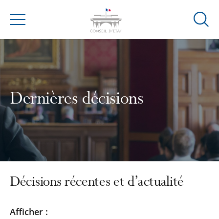
Ouvrir
Menu
la
modal
de
reche
Dernières décisions
Décisions récentes et d’actualité
Passer
Passer
Afficher :