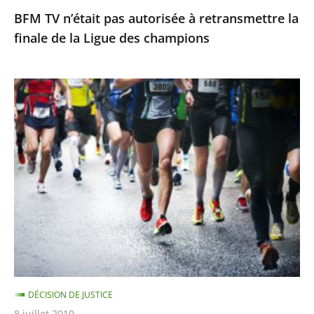
BFM TV n’était pas autorisée à retransmettre la
des
finale de la Ligue des champions
champions
Suspension
provisoire
de
Clémence
Calvin
DÉCISION DE JUSTICE
8 juillet 2019