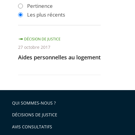
les
les
Pertinence
filtres
filtres
Les plus récents
pour
pour
arriver
arriver
après
avant
DÉCISION DE JUSTICE
27 octobre 2017
Aides personnelles au logement
QUI SOMMES-NOUS ?
DÉCISIONS DE JUSTICE
AVIS CONSULTATIFS