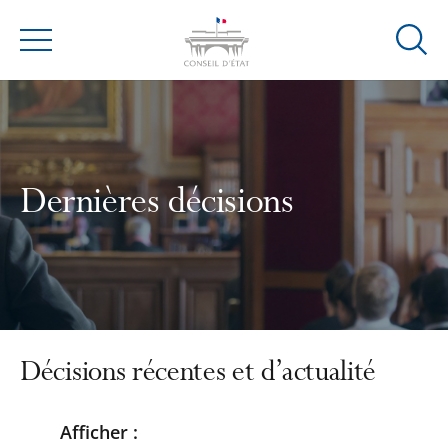
Ouvrir
Menu
la
modal
de
reche
Dernières décisions
Décisions récentes et d’actualité
Afficher :
Passer
Passer