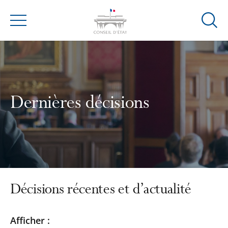
Ouvrir
Menu
la
modal
de
reche
Dernières décisions
Décisions récentes et d’actualité
Passer
Passer
Afficher :