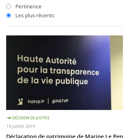
les
les
Pertinence
filtres
filtres
Les plus récents
pour
pour
arriver
arriver
après
avant
Déclaration
de
patrimoine
de
Marine
Le
Pen
DÉCISION DE JUSTICE
19 juillet 2019
Déclaration de patrimoine de Marine Le Pen