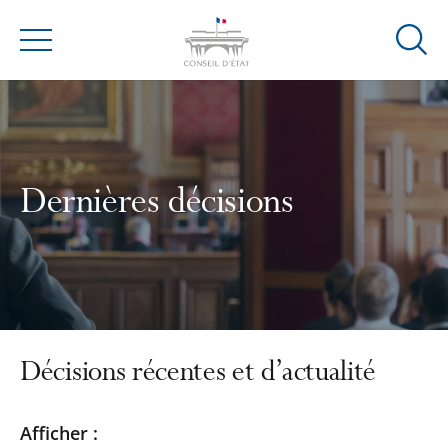
Ouvrir
Menu
la
modal
de
reche
Dernières décisions
Décisions récentes et d’actualité
Passer
Passer
Afficher :