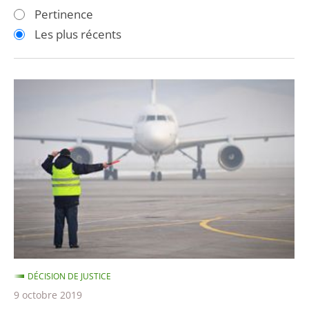
les
les
Pertinence
filtres
filtres
Les plus récents
pour
pour
arriver
arriver
après
avant
Privatisation
de
l'aéroport
de
Toulouse-
Blagnac
DÉCISION DE JUSTICE
9 octobre 2019