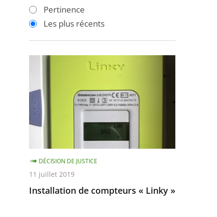
les
les
Pertinence
filtres
filtres
Les plus récents
pour
pour
arriver
arriver
après
avant
Installation
de
compteurs
«
Linky
»
DÉCISION DE JUSTICE
11 juillet 2019
Installation de compteurs « Linky »