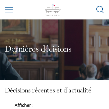
Ouvrir
Menu
la
modal
de
reche
Dernières décisions
Décisions récentes et d’actualité
Afficher :
Passer
Passer