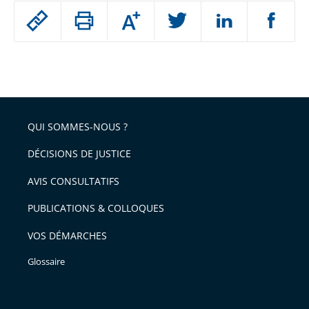
Passer
Augmenter
le
ou
réduire
partage
Passer
la
taille
de
le
de
la
l'article
partage
police
pour
de
arriver
QUI SOMMES-NOUS ?
l'article
après
pour
DÉCISIONS DE JUSTICE
arriver
AVIS CONSULTATIFS
avant
PUBLICATIONS & COLLOQUES
VOS DÉMARCHES
Glossaire