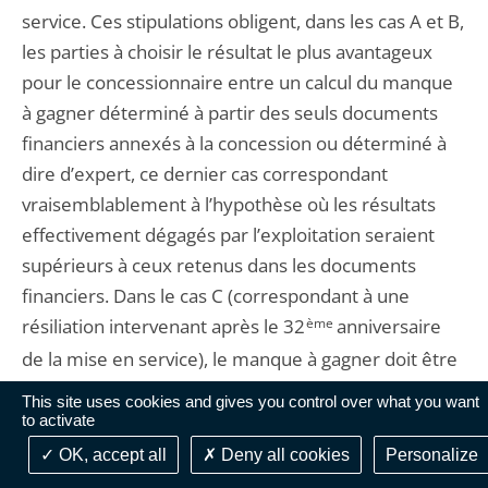
service. Ces stipulations obligent, dans les cas A et B,
les parties à choisir le résultat le plus avantageux
pour le concessionnaire entre un calcul du manque
à gagner déterminé à partir des seuls documents
financiers annexés à la concession ou déterminé à
dire d’expert, ce dernier cas correspondant
vraisemblablement à l’hypothèse où les résultats
effectivement dégagés par l’exploitation seraient
supérieurs à ceux retenus dans les documents
financiers. Dans le cas C (correspondant à une
résiliation intervenant après le 32
ème
anniversaire
de la mise en service), le manque à gagner doit être
évalué uniquement à dire d’expert.
This site uses cookies and gives you control over what you want
to activate
17. Le Conseil d’Etat ne peut que constater
OK, accept all
Deny all cookies
Personalize
qu’aucune des modalités de calcul du manque à