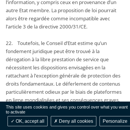
l’information, y compris ceux en provenance d’un
autre Etat membre. La proposition de loi pourrait
alors être regardée comme incompatible avec
l’article 3 de la directive 2000/31/CE.
22. Toutefois, le Conseil d’Etat estime qu’un
fondement juridique peut être trouvé à la
dérogation à la libre prestation de service que
nécessitent les dispositions envisagées en la
rattachant à l’exception générale de protection des
droits fondamentaux. Le déferlement de contenus
particulièrement odieux par le biais de plateformes
en ligne mondialisées et ses conséquences graves,
This site uses cookies and gives you control over what you want
autant pour la vie démocratique que par ses impacts
to activate
sur les comportements ou la vie des utilisateurs,
OK, accept all
Deny all cookies
Personalize
constituent une atteinte à la dignité humaine