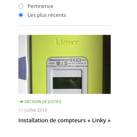
les
les
Pertinence
filtres
filtres
Les plus récents
pour
pour
arriver
arriver
après
avant
Installation
de
compteurs
«
Linky
»
DÉCISION DE JUSTICE
11 juillet 2019
Installation de compteurs « Linky »