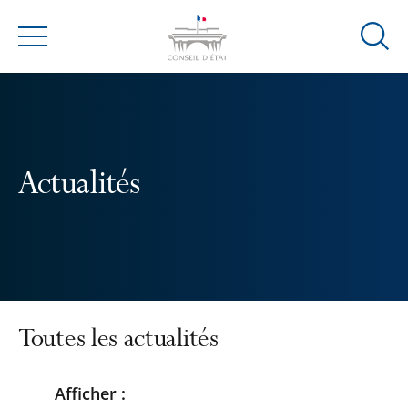
Ouvrir
Menu
la
modal
de
reche
Actualités
Toutes les actualités
Afficher :
Passer
Passer