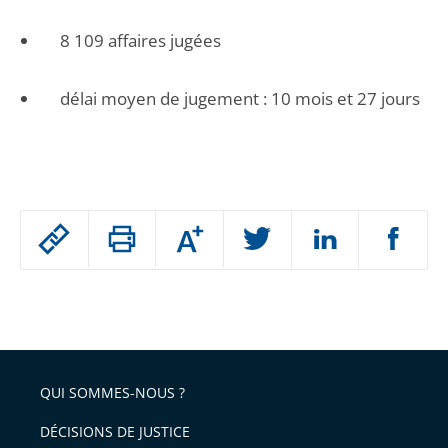
8 109 affaires jugées
délai moyen de jugement : 10 mois et 27 jours
Passer
Augmenter
le
ou
réduire
partage
Passer
la
taille
de
le
de
la
l'article
partage
police
pour
de
arriver
QUI SOMMES-NOUS ?
l'article
après
pour
DÉCISIONS DE JUSTICE