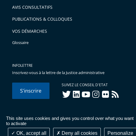
arriver
AVIS CONSULTATIFS
avant
PUBLICATIONS & COLLOQUES
VOS DÉMARCHES
Glossaire
INFOLETTRE
Inscrivez-vous à la lettre de la Justice administrative
SUIVEZ LE CONSEIL D'ETAT
S'inscrire
twitter
linkedIn
youtube
instagram
flickr
rss
This site uses cookies and gives you control over what you want
© Conseil d'État 2026 -
Mentions légales
-
Cookies
-
Données
to activate
personnelles
-
Publications administratives
-
Accessibilité :
partiellement conforme
OK, accept all
Deny all cookies
Personalize