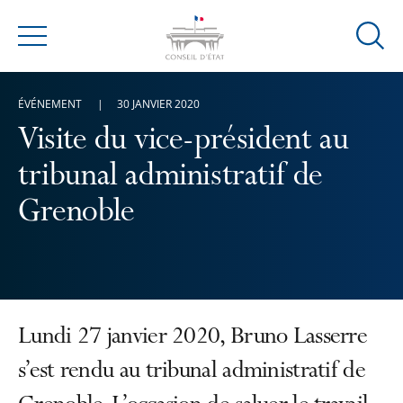
Ouvrir
Menu
la
modal
ÉVÉNEMENT
30 JANVIER 2020
de
reche
Visite du vice-président au
tribunal administratif de
Grenoble
Lundi 27 janvier 2020, Bruno Lasserre
s’est rendu au tribunal administratif de