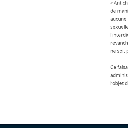
« Antich
de maniè
aucune 
sexuell
l’interd
revanche
ne soit 
Ce faisa
administ
l’objet