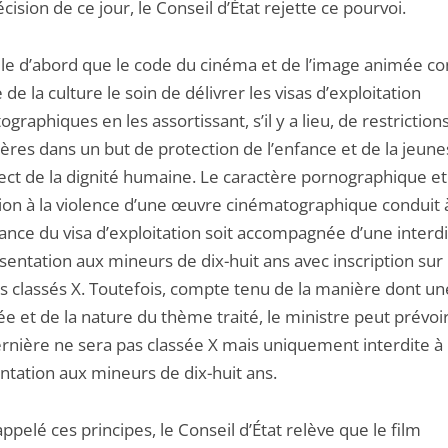
écision de ce jour, le Conseil d’État rejette ce pourvoi.
elle d’abord que le code du cinéma et de l’image animée co
 de la culture le soin de délivrer les visas d’exploitation
graphiques en les assortissant, s’il y a lieu, de restriction
ières dans un but de protection de l’enfance et de la jeune
ect de la dignité humaine. Le caractère pornographique et
ation à la violence d’une œuvre cinématographique conduit 
rance du visa d’exploitation soit accompagnée d’une interd
sentation aux mineurs de dix-huit ans avec inscription sur l
ms classés X. Toutefois, compte tenu de la manière dont u
ée et de la nature du thème traité, le ministre peut prévoi
ernière ne sera pas classée X mais uniquement interdite à 
ntation aux mineurs de dix-huit ans.
ppelé ces principes, le Conseil d’État relève que le film