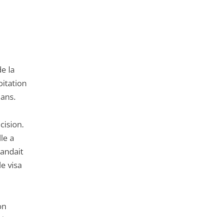
de
l'article
pour
arriver
avant
de la
oitation
 ans.
cision.
le a
andait
le visa
on