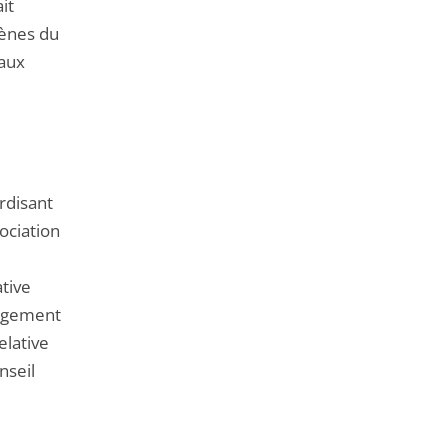
it
cènes du
 aux
rdisant
ociation
ative
 jugement
elative
nseil