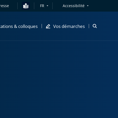
resse
FR
Accessibilité
cations & colloques
Vos démarches
Ouvrir
la
modale
de
recherche