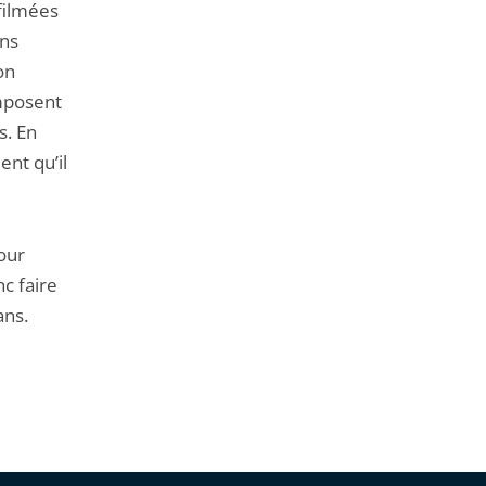
filmées
ans
on
imposent
s. En
ent qu’il
cour
nc faire
ans.