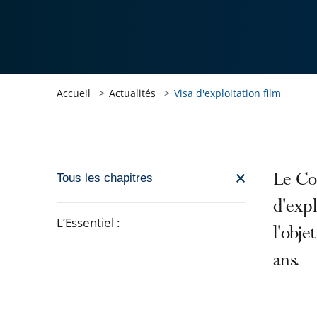
Accueil
Actualités
Visa d'exploitation film
Passer
Le Con
Tous les chapitres
la
d'expl
navigation
L’Essentiel :
l'obje
de
Passer
l'article
ans.
la
pour
navigation
arriver
de
après