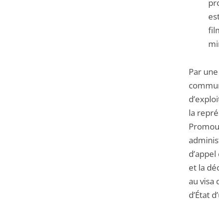
pr
es
fil
mi
Par une 
communic
d’explo
la repré
Promouv
administ
d’appel 
et la dé
au visa 
d’État d