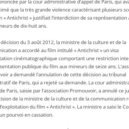
ononcée par la cour administrative d’appel de Paris, qui ava
timé que la très grande violence caractérisant plusieurs s
m « Antichrist » justifiait l’interdiction de sa représentation
neurs de dix-huit ans.
décision du 3 août 2012, la ministre de la culture et de la
ation a accordé au film intitulé « Antichrist » un visa
itation cinématographique comportant une restriction inte
sentation publique du film aux mineurs de seize ans. L’ass
oir a demandé l’annulation de cette décision au tribunal
ratif de Paris, qui a rejeté sa demande. La cour administr
de Paris, saisie par l’association Promouvoir, a annulé ce
cision de la ministre de la culture et de la communication r
d’exploitation du film « Antichrist ». La ministre a saisi le Co
’un pourvoi en cassation.