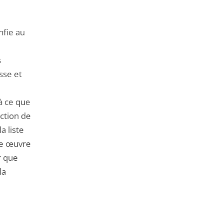
nfie au
s
sse et
à ce que
iction de
a liste
ne œuvre
r que
la