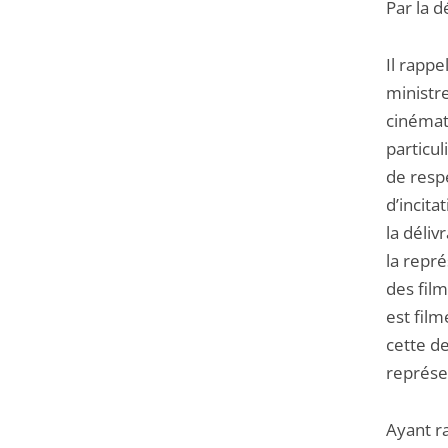
Par la d
Il rapp
ministre
cinémato
particul
de resp
d’incit
la déliv
la repré
des fil
est film
cette d
représe
Ayant ra