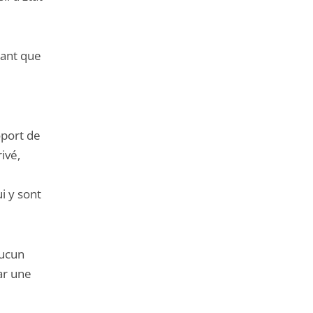
geant que
oport de
ivé,
i y sont
aucun
ar une