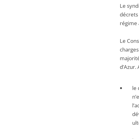
Le synd
décrets
régime 
Le Conse
charges 
majorit
d’Azur. A
le
n’
l’a
dé
ul