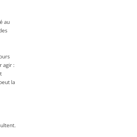
é au
 des
cours
 agir :
t
peut la
ultent.