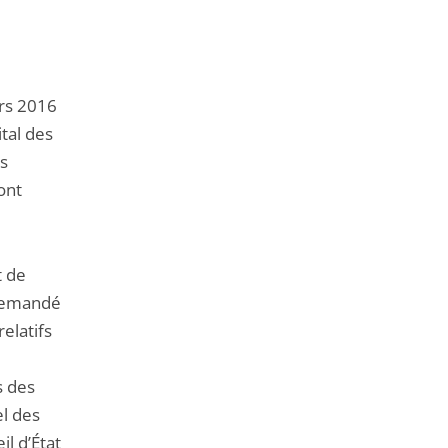
de
l'article
pour
arriver
ars 2016
avant
ital des
es
ont
t de
 demandé
relatifs
s des
l des
l d’État