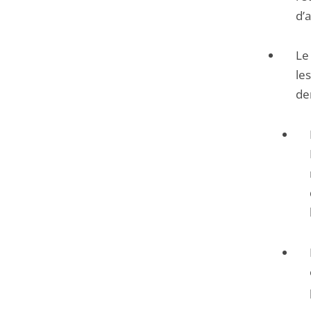
d’
Le 
le
de