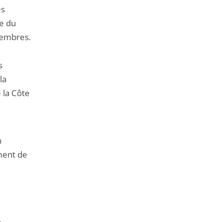
es
se du
membres.
s
la
 la Côte
n
ment de