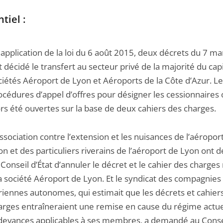
tiel :
 application de la loi du 6 août 2015, deux décrets du 7 m
t décidé le transfert au secteur privé de la majorité du cap
ciétés Aéroport de Lyon et Aéroports de la Côte d’Azur. L
océdures d’appel d’offres pour désigner les cessionnaires 
ors été ouvertes sur la base de deux cahiers des charges.
association contre l’extension et les nuisances de l’aéropor
on et des particuliers riverains de l’aéroport de Lyon ont
 Conseil d’État d’annuler le décret et le cahier des charges 
la société Aéroport de Lyon. Et le syndicat des compagnies
riennes autonomes, qui estimait que les décrets et cahier
arges entraîneraient une remise en cause du régime actue
devances applicables à ses membres, a demandé au Consei