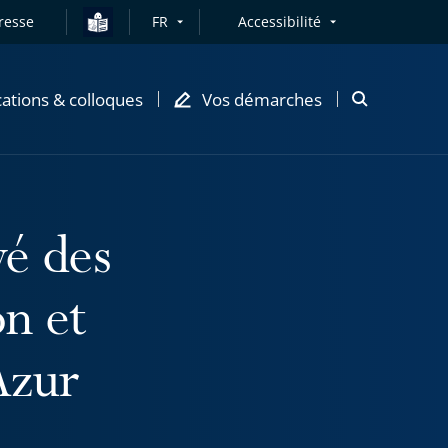
resse
FR
Accessibilité
cations & colloques
Vos démarches
Ouvrir
la
modale
de
recherche
vé des
on et
Azur