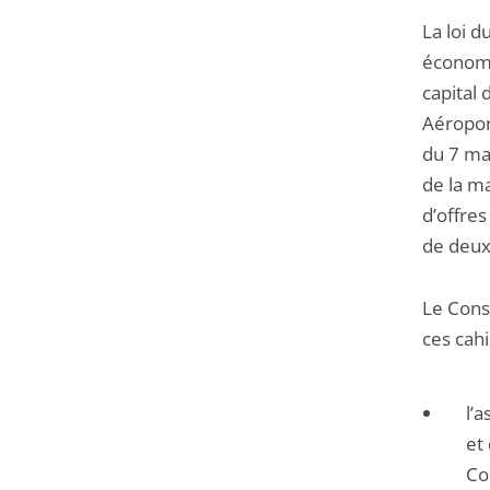
La loi d
économiq
capital
Aéroport
du 7 ma
de la ma
d’offres
de deux
Le Conse
ces cahi
l’
et
Con