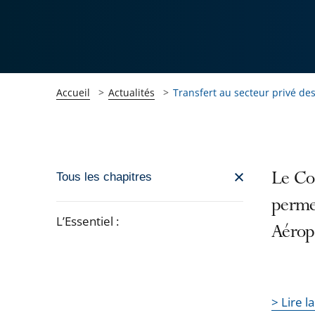
Accueil
Actualités
Transfert au secteur privé des
Passer
Le Con
Tous les chapitres
la
permet
navigation
L’Essentiel :
Aéropo
de
Passer
l'article
la
pour
navigation
arriver
> Lire l
de
après