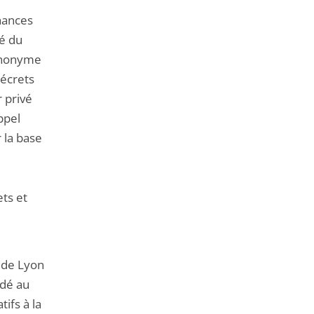
chances
té du
 anonyme
décrets
 privé
ppel
 la base
ets et
t de Lyon
ndé au
tifs à la