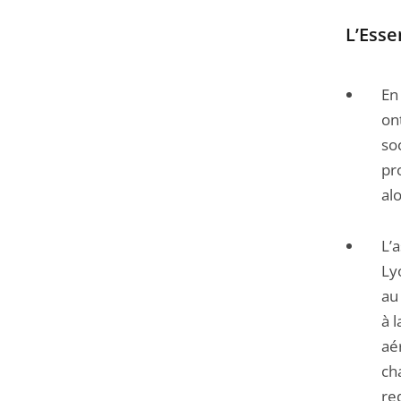
l'article
L’Essen
pour
arriver
En
avant
on
so
pr
al
L’
Ly
au
à 
aé
ch
re