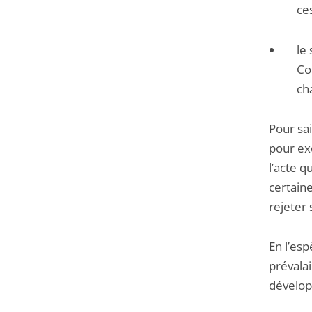
ce
le
Co
ch
Pour sai
pour exc
l’acte q
certaine
rejeter 
En l’esp
prévala
dévelop