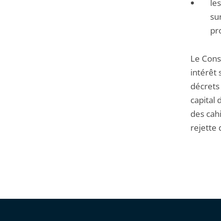
le
su
pr
Le Conse
intérêt
décrets 
capital 
des cahi
rejette 