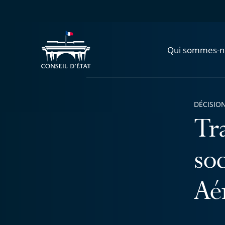
Qui sommes-n
DÉCISION
Tr
so
Aé