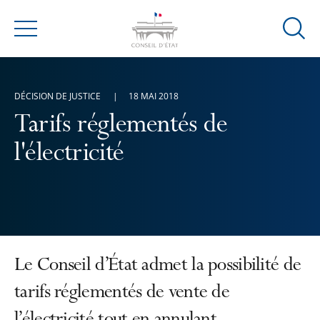
Ouvrir
Menu
la
modal
de
DÉCISION DE JUSTICE
18 MAI 2018
reche
Tarifs réglementés de
l'électricité
Le Conseil d’État admet la possibilité de
tarifs réglementés de vente de