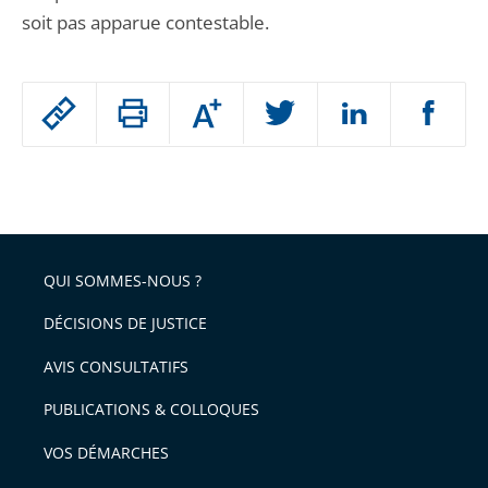
soit pas apparue contestable.
Passer
Augmenter
le
ou
réduire
partage
Passer
la
taille
de
le
de
la
l'article
partage
police
pour
de
arriver
QUI SOMMES-NOUS ?
l'article
après
pour
DÉCISIONS DE JUSTICE
arriver
AVIS CONSULTATIFS
avant
PUBLICATIONS & COLLOQUES
VOS DÉMARCHES