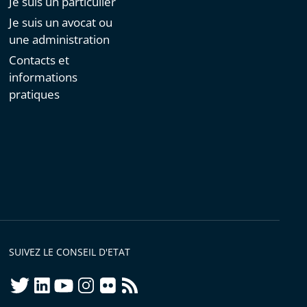
Je suis un particulier
Je suis un avocat ou
une administration
Contacts et
informations
pratiques
SUIVEZ LE CONSEIL D'ETAT
twitter
linkedIn
youtube
instagram
flickr
rss