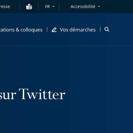
resse
FR
Accessibilité
cations & colloques
Vos démarches
Ouvrir
la
modale
de
recherche
sur Twitter