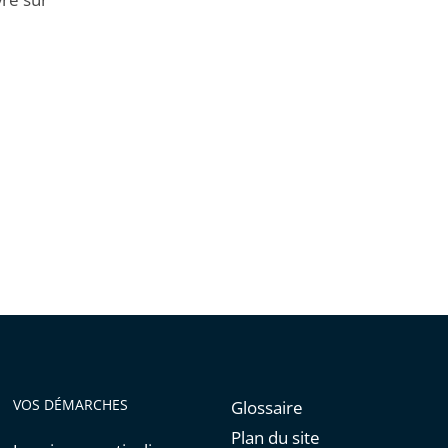
de
l'article
pour
arriver
avant
VOS DÉMARCHES
Glossaire
Plan du site