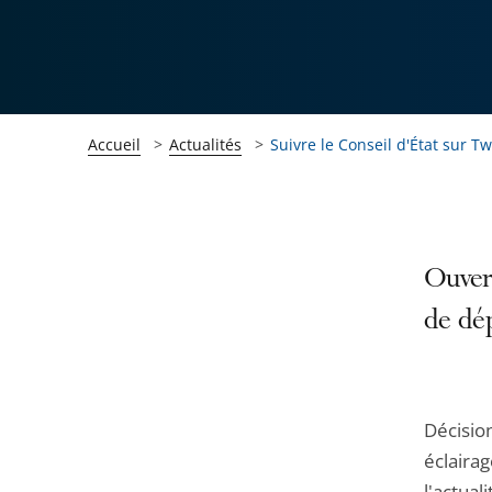
Accueil
Actualités
Suivre le Conseil d'État sur Tw
Passer
Passer
Ouver
la
la
de dép
navigation
navigation
de
de
l'article
l'article
pour
pour
Décision
arriver
arriver
éclairag
après
avant
l'actual