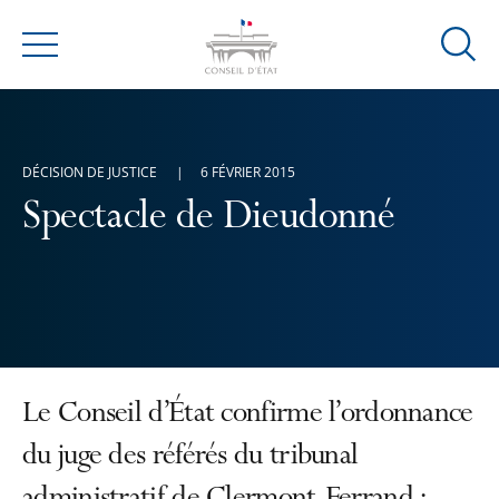
Ouvrir
Menu
la
modal
de
reche
DÉCISION DE JUSTICE
6 FÉVRIER 2015
Spectacle de Dieudonné
Le Conseil d’État confirme l’ordonnance
du juge des référés du tribunal