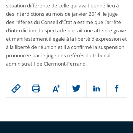
situation différente de celle qui avait donné lieu à
des interdictions au mois de janvier 2014, le juge
des référés du Conseil d'État a estimé que l’arrêté
d’interdiction du spectacle portait une atteinte grave
et manifestement illégale à la liberté d’expression et
à la liberté de réunion et il a confirmé la suspension
prononcée par le juge des référés du tribunal
administratif de Clermont-Ferrand.
Passer
Augmenter
le
ou
réduire
partage
Passer
la
taille
de
le
de
la
l'article
partage
police
pour
de