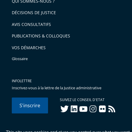
arriver
QUI SOMMES-NOUS ?
l'article
après
pour
DÉCISIONS DE JUSTICE
arriver
AVIS CONSULTATIFS
avant
PUBLICATIONS & COLLOQUES
VOS DÉMARCHES
Glossaire
INFOLETTRE
Inscrivez-vous à la lettre de la Justice administrative
SUIVEZ LE CONSEIL D'ETAT
S'inscrire
twitter
linkedIn
youtube
instagram
flickr
rss