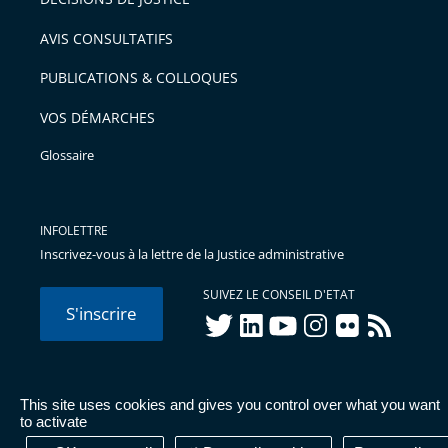
arriver
AVIS CONSULTATIFS
avant
PUBLICATIONS & COLLOQUES
VOS DÉMARCHES
Glossaire
INFOLETTRE
Inscrivez-vous à la lettre de la Justice administrative
SUIVEZ LE CONSEIL D'ETAT
S'inscrire
twitter
linkedIn
youtube
instagram
flickr
rss
This site uses cookies and gives you control over what you want
© Conseil d'État 2026 -
Mentions légales
-
Cookies
-
Données
to activate
personnelles
-
Publications administratives
-
Accessibilité :