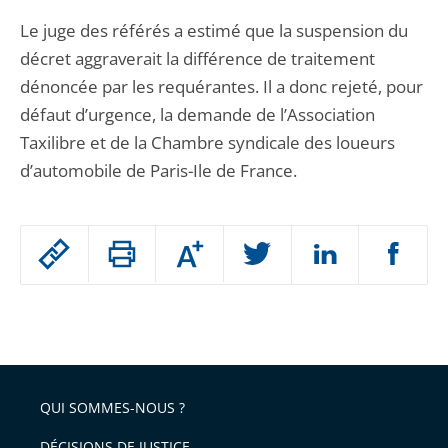
Le juge des référés a estimé que la suspension du
décret aggraverait la différence de traitement
dénoncée par les requérantes. Il a donc rejeté, pour
défaut d’urgence, la demande de l’Association
Taxilibre et de la Chambre syndicale des loueurs
d’automobile de Paris-Ile de France.
Passer
Augmenter
le
ou
réduire
partage
Passer
la
taille
de
le
de
la
l'article
partage
police
pour
de
arriver
QUI SOMMES-NOUS ?
l'article
après
pour
DÉCISIONS DE JUSTICE