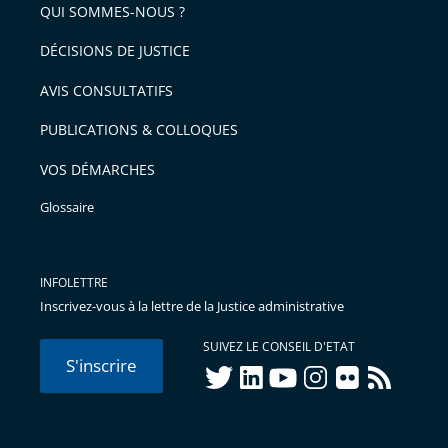
arriver
QUI SOMMES-NOUS ?
l'article
après
pour
DÉCISIONS DE JUSTICE
arriver
AVIS CONSULTATIFS
avant
PUBLICATIONS & COLLOQUES
VOS DÉMARCHES
Glossaire
INFOLETTRE
Inscrivez-vous à la lettre de la Justice administrative
SUIVEZ LE CONSEIL D'ETAT
S'inscrire
twitter
linkedIn
youtube
instagram
flickr
rss