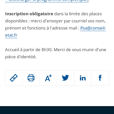
Inscription obligatoire
dans la limite des places
disponibles : merci d'envoyer par courriel vos nom,
prénom et fonctions à l'adresse mail :
ifsa@conseil-
etat.fr
Accueil à partir de 8h30. Merci de vous munir d'une
pièce d'identité.
Passer
Augmenter
le
ou
réduire
partage
Passer
la
taille
de
le
de
la
l'article
partage
police
pour
de