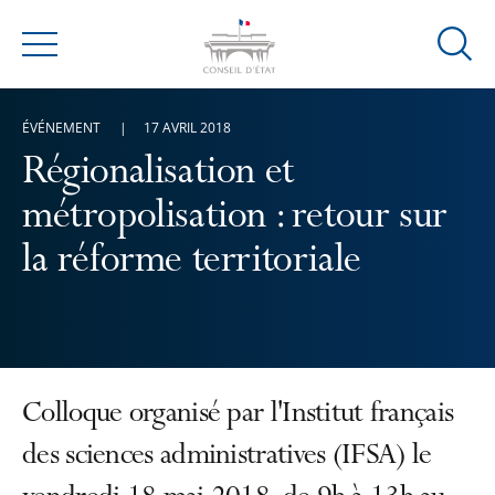
Ouvrir
Menu
la
modal
ÉVÉNEMENT
17 AVRIL 2018
de
reche
Régionalisation et
métropolisation : retour sur
la réforme territoriale
Colloque organisé par l'Institut français
des sciences administratives (IFSA) le