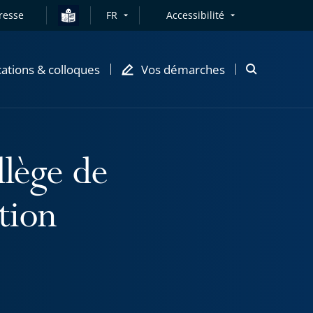
resse
FR
Accessibilité
cations & colloques
Vos démarches
Ouvrir
la
modale
de
recherche
llège de
tion