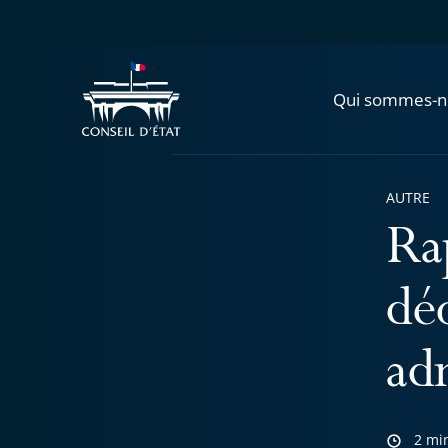
Qui sommes-n
AUTRE
Ra
déo
ad
2 mi