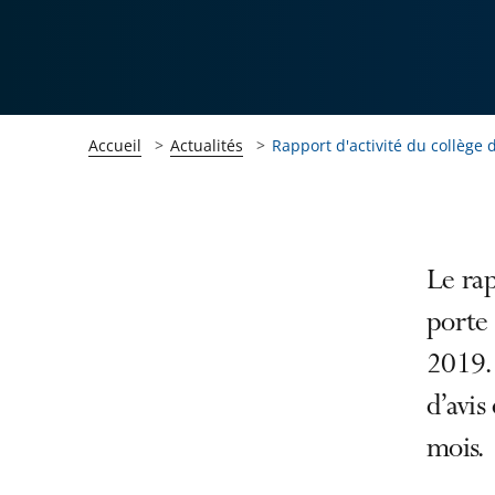
Accueil
Actualités
Rapport d'activité du collège 
Passer
Passer
Le rap
la
la
porte 
navigation
navigation
2019. 
de
de
l'article
l'article
d’avis
pour
pour
mois.
arriver
arriver
après
avant