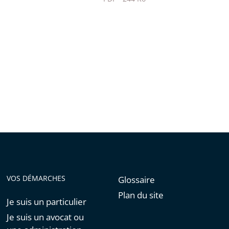
Passer
le
partage
de
l'article
pour
arriver
avant
VOS DÉMARCHES
Glossaire
Plan du site
Je suis un particulier
Je suis un avocat ou