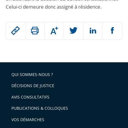
Celui-ci demeure donc assigné à résidence.
Passer
Augmenter
le
ou
réduire
partage
Passer
la
taille
de
le
de
la
l'article
partage
police
pour
de
arriver
QUI SOMMES-NOUS ?
l'article
après
pour
DÉCISIONS DE JUSTICE
arriver
AVIS CONSULTATIFS
avant
PUBLICATIONS & COLLOQUES
VOS DÉMARCHES