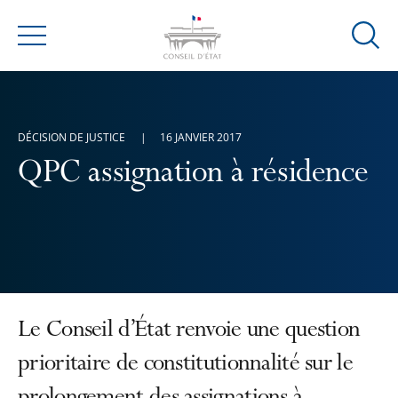
Ouvrir
Menu
la
modal
de
reche
DÉCISION DE JUSTICE
16 JANVIER 2017
QPC assignation à résidence
Le Conseil d’État renvoie une question
prioritaire de constitutionnalité sur le