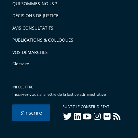
arriver
QUI SOMMES-NOUS ?
l'article
après
pour
DÉCISIONS DE JUSTICE
arriver
AVIS CONSULTATIFS
avant
PUBLICATIONS & COLLOQUES
VOS DÉMARCHES
Glossaire
INFOLETTRE
Inscrivez-vous à la lettre de la Justice administrative
SUIVEZ LE CONSEIL D'ETAT
S'inscrire
twitter
linkedIn
youtube
instagram
flickr
rss