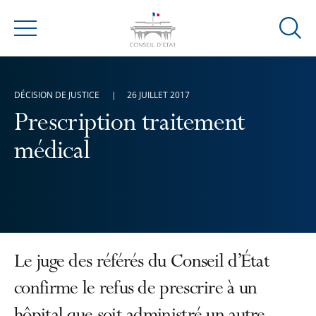
Ouvrir
Menu
la
modal
de
DÉCISION DE JUSTICE
26 JUILLET 2017
reche
Prescription traitement
médical
Le juge des référés du Conseil d’État
confirme le refus de prescrire à un