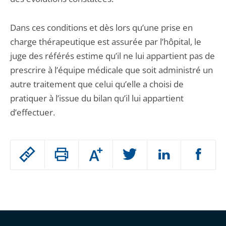
Dans ces conditions et dès lors qu’une prise en
charge thérapeutique est assurée par l’hôpital, le
juge des référés estime qu’il ne lui appartient pas de
prescrire à l’équipe médicale que soit administré un
autre traitement que celui qu’elle a choisi de
pratiquer à l’issue du bilan qu’il lui appartient
d’effectuer.
Passer
Augmenter
le
ou
réduire
partage
Passer
la
taille
de
le
de
la
l'article
partage
police
pour
de