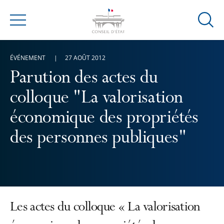
Ouvrir
Menu
la
modal
ÉVÉNEMENT
27 AOÛT 2012
de
reche
Parution des actes du
colloque "La valorisation
économique des propriétés
des personnes publiques"
Les actes du colloque « La valorisation