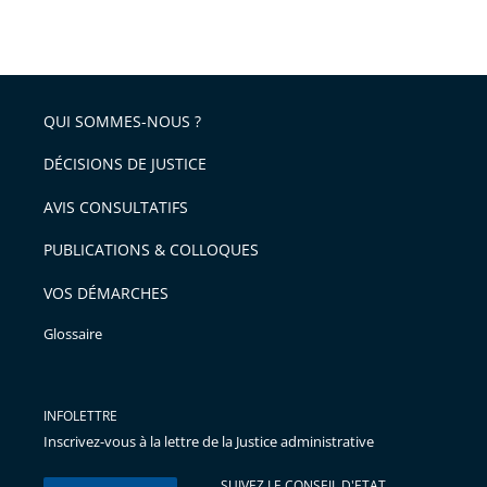
Passer
la
taille
de
le
de
la
l'article
partage
police
pour
de
arriver
QUI SOMMES-NOUS ?
l'article
après
pour
DÉCISIONS DE JUSTICE
arriver
AVIS CONSULTATIFS
avant
PUBLICATIONS & COLLOQUES
VOS DÉMARCHES
Glossaire
INFOLETTRE
Inscrivez-vous à la lettre de la Justice administrative
SUIVEZ LE CONSEIL D'ETAT