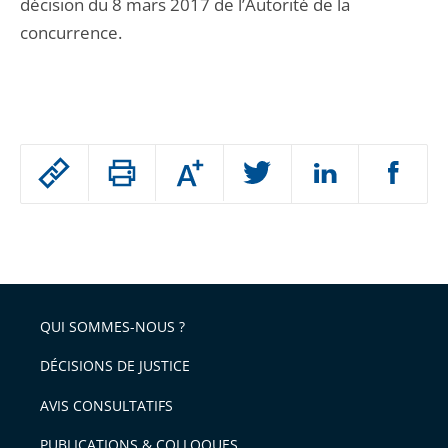
décision du 8 mars 2017 de l’Autorité de la
concurrence.
Passer
Augmenter
le
ou
réduire
partage
Passer
la
taille
de
le
de
la
l'article
partage
police
pour
de
arriver
QUI SOMMES-NOUS ?
l'article
après
pour
DÉCISIONS DE JUSTICE
arriver
AVIS CONSULTATIFS
avant
PUBLICATIONS & COLLOQUES