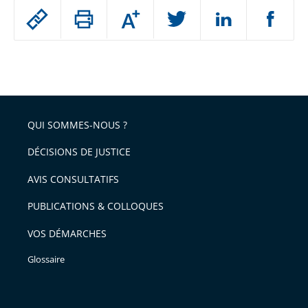
Passer
Augmenter
le
ou
réduire
partage
Passer
la
taille
de
le
de
la
l'article
partage
police
pour
de
arriver
QUI SOMMES-NOUS ?
l'article
après
pour
DÉCISIONS DE JUSTICE
arriver
AVIS CONSULTATIFS
avant
PUBLICATIONS & COLLOQUES
VOS DÉMARCHES
Glossaire