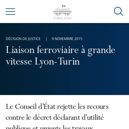
Ouvrir
Menu
la
modal
de
DÉCISION DE JUSTICE
9 NOVEMBRE 2015
reche
Liaison ferroviaire à grande
vitesse Lyon-Turin
Le Conseil d’État rejette les recours
contre le décret déclarant d’utilité