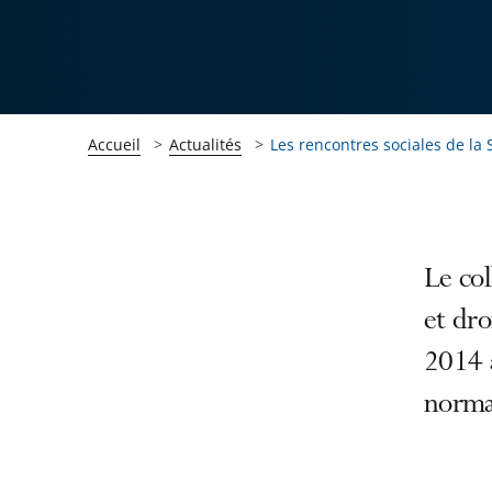
Accueil
Actualités
Les rencontres sociales de la
Passer
Passer
Le col
la
la
et dro
navigation
navigation
2014 
de
de
l'article
l'article
normat
pour
pour
arriver
arriver
après
avant