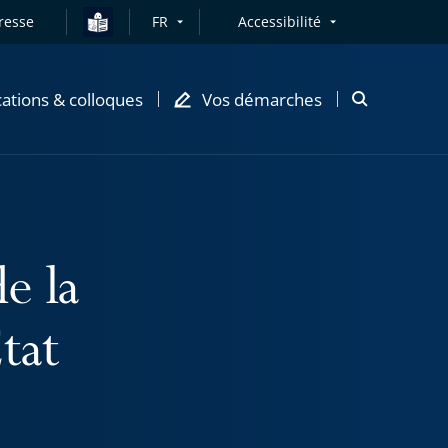
resse
FR
Accessibilité
cations & colloques
Vos démarches
Ouvrir
la
modale
de
recherche
e la
tat