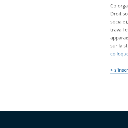
Co-orga
Droit so
sociale)
travail 
apparais
sur la s
colloqu
> s'insc