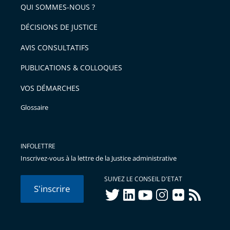
arriver
QUI SOMMES-NOUS ?
l'article
après
pour
DÉCISIONS DE JUSTICE
arriver
AVIS CONSULTATIFS
avant
PUBLICATIONS & COLLOQUES
VOS DÉMARCHES
Glossaire
INFOLETTRE
Inscrivez-vous à la lettre de la Justice administrative
SUIVEZ LE CONSEIL D'ETAT
S'inscrire
twitter
linkedIn
youtube
instagram
flickr
rss