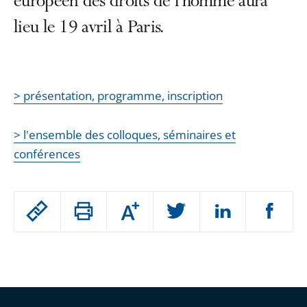
européen des droits de l’homme aura
lieu le 19 avril à Paris.
> présentation, programme, inscription
> l'ensemble des colloques, séminaires et
conférences
Passer
Augmenter
le
ou
réduire
partage
Passer
la
taille
de
le
de
la
l'article
partage
police
pour
de