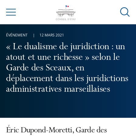
Ouvrir
Menu
la
modal
ÉVÉNEMENT
12 MARS 2021
de
reche
« Le dualisme de juridiction : un
atout et une richesse » selon le
Garde des Sceaux, en
déplacement dans les juridictions
administratives marseillaises
Éric Dupond-Moretti, Garde des