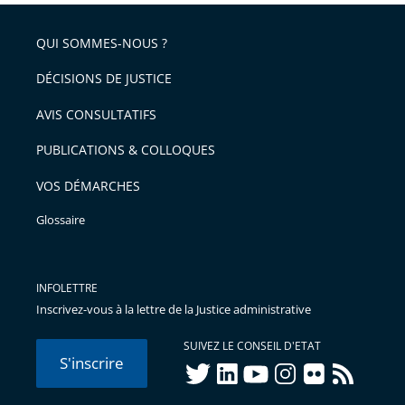
pour
de
arriver
QUI SOMMES-NOUS ?
l'article
après
pour
DÉCISIONS DE JUSTICE
arriver
AVIS CONSULTATIFS
avant
PUBLICATIONS & COLLOQUES
VOS DÉMARCHES
Glossaire
INFOLETTRE
Inscrivez-vous à la lettre de la Justice administrative
SUIVEZ LE CONSEIL D'ETAT
S'inscrire
twitter
linkedIn
youtube
instagram
flickr
rss