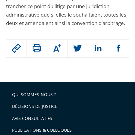
trancher ce point du litige par une juridiction
administrative que si elles le souhaitaient toutes les
deux et amendaient ainsi la convention d’arbitrage.
Passer
Augmenter
le
ou
réduire
partage
Passer
la
taille
de
le
de
la
l'article
partage
police
pour
de
arriver
QUI SOMMES-NOUS ?
l'article
après
pour
DÉCISIONS DE JUSTICE
arriver
AVIS CONSULTATIFS
avant
PUBLICATIONS & COLLOQUES