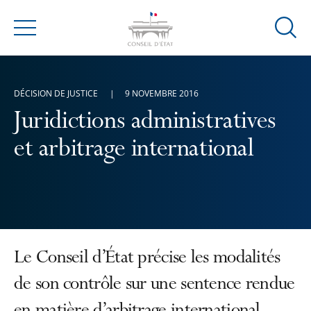
Ouvrir
Menu
la
modal
de
DÉCISION DE JUSTICE
9 NOVEMBRE 2016
reche
Juridictions administratives
et arbitrage international
Le Conseil d’État précise les modalités
de son contrôle sur une sentence rendue