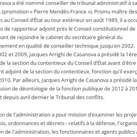
nova a été nommé conseiller de tribunal administratif à sa
A (promotion « Pierre Mendès-France »). Promu maître de
 au Conseil d’État au tour extérieur en août 1989, il a occ
s de rapporteur adjoint près le Conseil constitutionnel de
ant de rejoindre le cabinet du secrétaire général du
ement en qualité de conseiller technique jusqu'en 2002.
002 et 2009, Jacques Arrighi de Casanova a présidé la 1ère
 de la section du contentieux du Conseil d’État avant d'ê
t adjoint de la section du contentieux, fonction qu'il exerç
010. Par ailleurs, Jacques Arrighi de Casanova a présidé la
ion de déontologie de la fonction publique de 2012 à 20
t depuis avril dernier le Tribunal des conflits.
on de l'administration a pour mission d’examiner les proje
lois, ordonnances et décrets - relatifs à la défense, l'organi
on de l'administration, les fonctionnaires et agents publics 