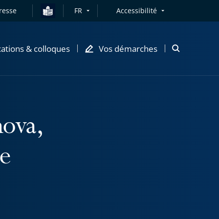
resse
FR
Accessibilité
cations & colloques
Vos démarches
Ouvrir
la
modale
de
recherche
nova,
de