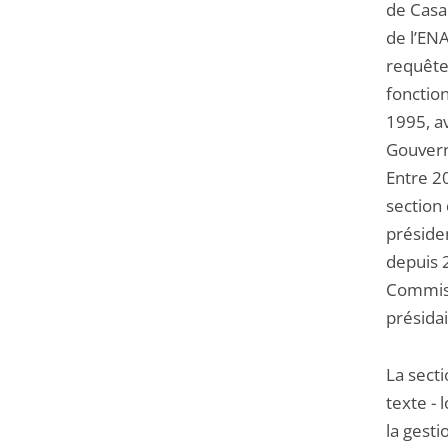
de Casa
de l’EN
requêtes
fonction
1995, av
Gouvern
Entre 2
section
présiden
depuis 2
Commiss
présidai
La secti
texte - 
la gesti