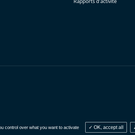
Rapports d'activité
personnelles
-
Publications administratives
-
Accessibilité : parti
ou control over what you want to activate
OK, accept all