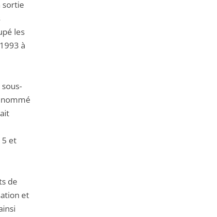
de
 sortie
l'article
s
pour
upé les
arriver
 1993 à
avant
 sous-
tre nommé
ait
15 et
ts de
sation et
ainsi