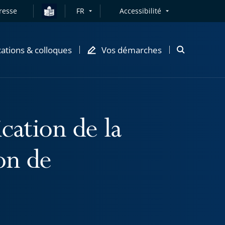
resse
FR
Accessibilité
cations & colloques
Vos démarches
Ouvrir
la
modale
de
recherche
cation de la
on de