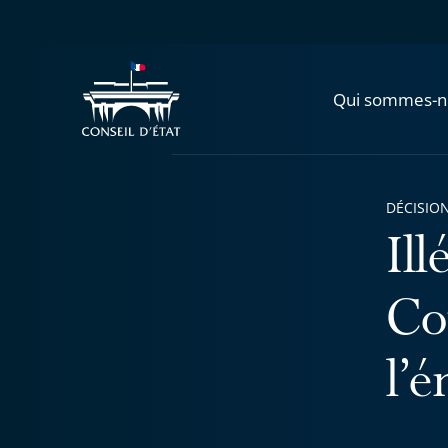
Qui sommes-n
DÉCISION
Il
Co
l’é