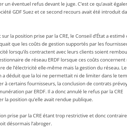
r un éventuel refus devant le juge. C’est ce qu’avait égal
société GDF Suez et ce second recours avait été introduit da
 sur la position prise par la CRE, le Conseil d’État a estimé
iquait que les coûts de gestion supportés par les fournisse
icité lorsqu’ils contractent avec leurs clients soient rembo
gestionnaire de réseau ERDF lorsque ces coûts concernent 
re de l’électricité elle-même mais la gestion du réseau. Le
n a déduit que la loi ne permettait ni de limiter dans le tem
er à certains fournisseurs, la conclusion de contrats prév
munération par ERDF. Il a donc annulé le refus par la CRE
r la position qu’elle avait rendue publique.
ion prise par la CRE étant trop restrictive et donc contraire à
oit désormais l’abroger.