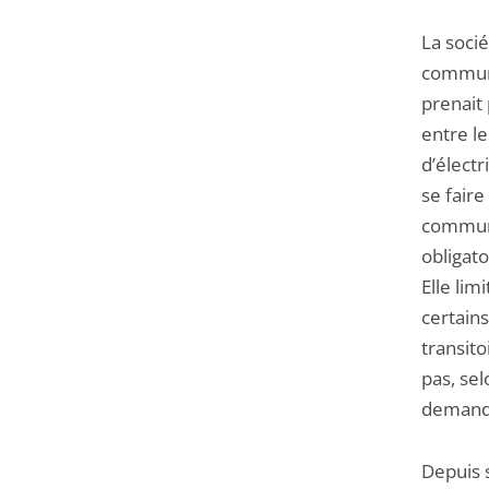
La socié
communi
prenait 
entre le
d’électr
se faire
commune
obligato
Elle lim
certains
transito
pas, sel
demande
Depuis 