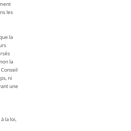
ement
ns les
 que la
urs
ursés
non la
 Conseil
ps, ni
oyant une
 la loi,