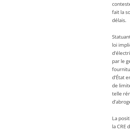
conteste
fait la 
délais.
Statuant
loi impl
d’électr
par le 
fournitu
d’État e
de limit
telle ré
d’abroge
La posit
la CRE d