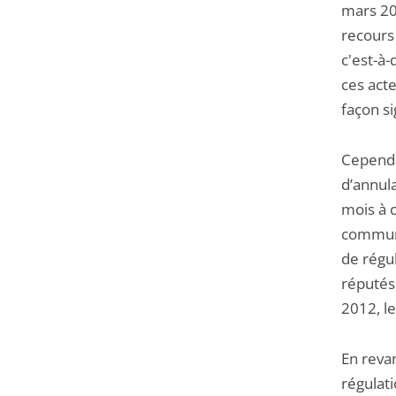
mars 201
recours 
c'est-à-
ces acte
façon s
Cependa
d’annula
mois à c
communic
de régul
réputés 
2012, le
En revan
régulati