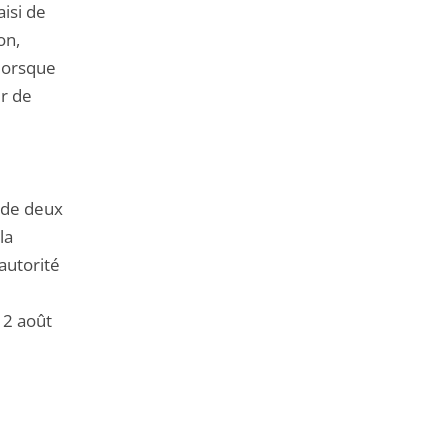
aisi de
on,
 lorsque
er de
i de deux
la
autorité
 2 août