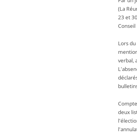
Par un j
(La Réun
23 et 3
Conseil 
Lors du 
mention 
verbal,
L'absen
déclarés
bulletin
Compte t
deux lis
l'élect
l'annula