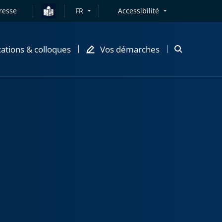
resse
FR
Accessibilité
cations & colloques
Vos démarches
Ouvrir
la
modale
de
recherche