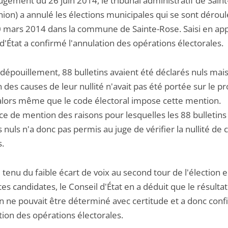
ugement du 26 juin 2014, le tribunal administratif de Sain
ion) a annulé les élections municipales qui se sont déroul
0 mars 2014 dans la commune de Sainte-Rose. Saisi en appe
d'État a confirmé l'annulation des opérations électorales.
dépouillement, 88 bulletins avaient été déclarés nuls mais
des causes de leur nullité n'avait pas été portée sur le pr
 alors même que le code électoral impose cette mention.
ce de mention des raisons pour lesquelles les 88 bulletins
 nuls n'a donc pas permis au juge de vérifier la nullité de 
s.
enu du faible écart de voix au second tour de l'élection e
tes candidates, le Conseil d'État en a déduit que le résulta
ion ne pouvait être déterminé avec certitude et a donc con
tion des opérations électorales.