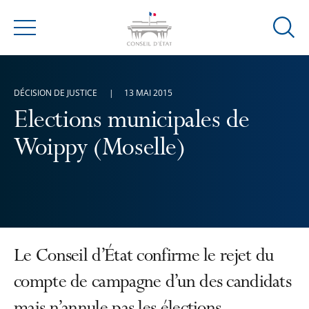
Ouvrir
Menu
la
modal
de
DÉCISION DE JUSTICE
13 MAI 2015
reche
Elections municipales de
Woippy (Moselle)
Le Conseil d’État confirme le rejet du
compte de campagne d’un des candidats