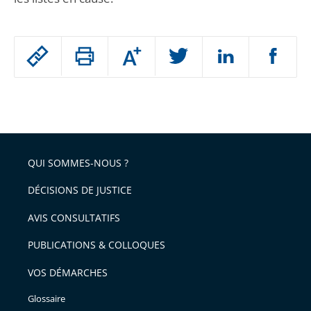
Passer
Augmenter
le
ou
réduire
partage
Passer
la
taille
de
le
de
la
l'article
partage
police
pour
de
arriver
QUI SOMMES-NOUS ?
l'article
après
pour
DÉCISIONS DE JUSTICE
arriver
AVIS CONSULTATIFS
avant
PUBLICATIONS & COLLOQUES
VOS DÉMARCHES
Glossaire