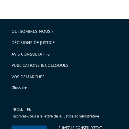
taille
de
le
de
la
l'article
partage
police
pour
de
arriver
QUI SOMMES-NOUS ?
l'article
après
pour
DÉCISIONS DE JUSTICE
arriver
AVIS CONSULTATIFS
avant
PUBLICATIONS & COLLOQUES
VOS DÉMARCHES
Glossaire
INFOLETTRE
Inscrivez-vous à la lettre de la Justice administrative
SUIVEZ LE CONSEIL D'ETAT