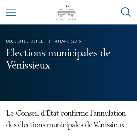
Ouvrir
Menu
la
modal
de
DÉCISION DE JUSTICE
4 FÉVRIER 2015
reche
Elections municipales de
Vénissieux
Le Conseil d’État confirme l’annulation
des élections municipales de Vénissieux.