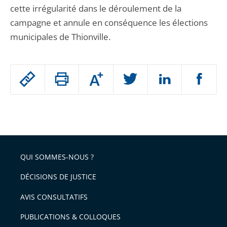
cette irrégularité dans le déroulement de la
campagne et annule en conséquence les élections
municipales de Thionville.
Passer
Augmenter
le
ou
réduire
partage
Passer
la
taille
de
le
de
la
l'article
partage
police
pour
de
arriver
QUI SOMMES-NOUS ?
l'article
après
pour
DÉCISIONS DE JUSTICE
arriver
AVIS CONSULTATIFS
avant
PUBLICATIONS & COLLOQUES