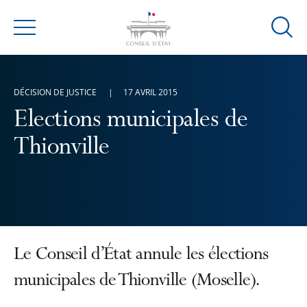
Ouvrir
Menu
la
modal
de
DÉCISION DE JUSTICE
17 AVRIL 2015
reche
Elections municipales de
Thionville
Le Conseil d’État annule les élections
municipales de Thionville (Moselle).