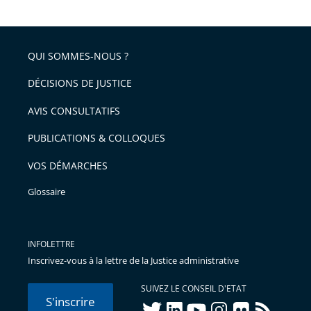
la
l'article
partage
police
pour
de
arriver
QUI SOMMES-NOUS ?
l'article
après
pour
DÉCISIONS DE JUSTICE
arriver
AVIS CONSULTATIFS
avant
PUBLICATIONS & COLLOQUES
VOS DÉMARCHES
Glossaire
INFOLETTRE
Inscrivez-vous à la lettre de la Justice administrative
SUIVEZ LE CONSEIL D'ETAT
S'inscrire
twitter
linkedIn
youtube
instagram
flickr
rss