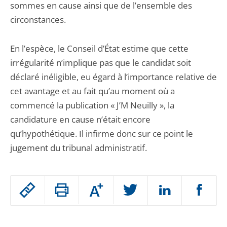
sommes en cause ainsi que de l’ensemble des
circonstances.
En l’espèce, le Conseil d’État estime que cette
irrégularité n’implique pas que le candidat soit
déclaré inéligible, eu égard à l’importance relative de
cet avantage et au fait qu’au moment où a
commencé la publication « J’M Neuilly », la
candidature en cause n’était encore
qu’hypothétique. Il infirme donc sur ce point le
jugement du tribunal administratif.
Passer
Augmenter
le
ou
réduire
partage
Passer
la
taille
de
le
de