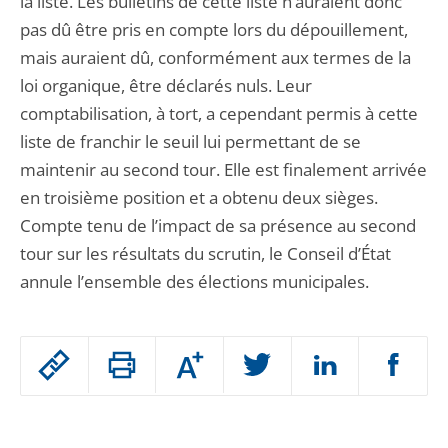
la liste. Les bulletins de cette liste n’auraient donc
pas dû être pris en compte lors du dépouillement,
mais auraient dû, conformément aux termes de la
loi organique, être déclarés nuls. Leur
comptabilisation, à tort, a cependant permis à cette
liste de franchir le seuil lui permettant de se
maintenir au second tour. Elle est finalement arrivée
en troisième position et a obtenu deux sièges.
Compte tenu de l’impact de sa présence au second
tour sur les résultats du scrutin, le Conseil d’État
annule l’ensemble des élections municipales.
Passer
Augmenter
le
ou
réduire
partage
Passer
la
taille
de
le
de