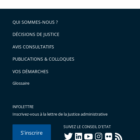
la
l'article
partage
police
pour
de
arriver
QUI SOMMES-NOUS ?
l'article
après
pour
DÉCISIONS DE JUSTICE
arriver
AVIS CONSULTATIFS
avant
PUBLICATIONS & COLLOQUES
VOS DÉMARCHES
Glossaire
INFOLETTRE
Inscrivez-vous à la lettre de la Justice administrative
SUIVEZ LE CONSEIL D'ETAT
S'inscrire
twitter
linkedIn
youtube
instagram
flickr
rss