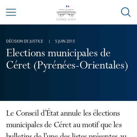
Ouvrir
Menu
la
modal
de
DÉCISION DE JUSTICE
5 JUIN 2015
reche
Elections municipales de
Céret (Pyrénées-Orientales)
Le Conseil d’État annule les élections
municipales de Céret au motif que les