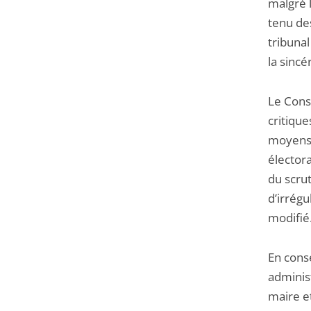
malgré l
tenu des
tribunal
la sincé
Le Cons
critiqu
moyens 
électora
du scru
d’irrégu
modifié
En consé
administ
maire et