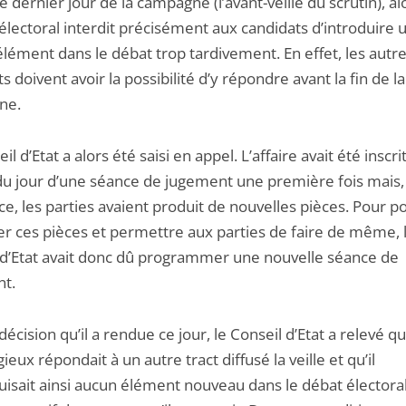
le dernier jour de la campagne (l’avant-veille du scrutin), a
électoral interdit précisément aux candidats d’introduire 
lément dans le débat trop tardivement. En effet, les autr
s doivent avoir la possibilité d’y répondre avant la fin de la
ne.
il d’Etat a alors été saisi en appel. L’affaire avait été inscri
 du jour d’une séance de jugement une première fois mais,
ce, les parties avaient produit de nouvelles pièces. Pour p
r ces pièces et permettre aux parties de faire de même, 
 d’Etat avait donc dû programmer une nouvelle séance de
t.
décision qu’il a rendue ce jour, le Conseil d’Etat a relevé qu
tigieux répondait à un autre tract diffusé la veille et qu’il
uisait ainsi aucun élément nouveau dans le débat électoral