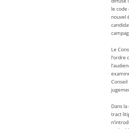
diffusé 
le code 
nouvel é
candidat
campag
Le Conse
l’ordre
l’audien
examine
Conseil
jugemen
Dans la 
tract li
n’introd