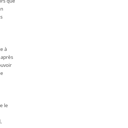
lors que
un
es
te à
 après
ouvoir
le
e le
,