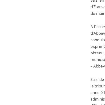
Saisi en
d’État v
du maire
A l’iss
d’Abbevi
conduite
exprimés
obtenu, 
municipa
« Abbevi
Saisi de
le tribu
annulé l
administ