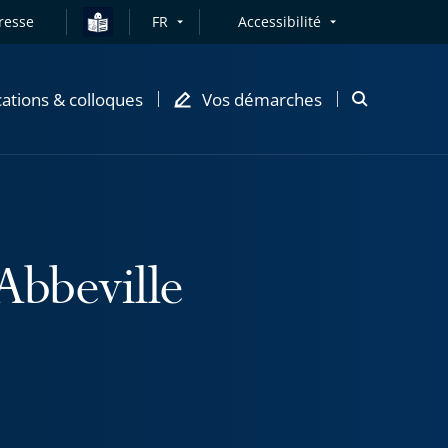
resse
FR
Accessibilité
cations & colloques
Vos démarches
Ouvrir
la
modale
de
recherche
Abbeville