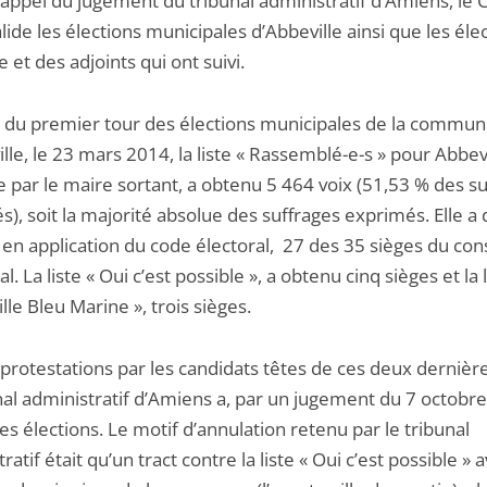
 appel du jugement du tribunal administratif d’Amiens, le 
alide les élections municipales d’Abbeville ainsi que les éle
 et des adjoints qui ont suivi.
ue du premier tour des élections municipales de la commu
lle, le 23 mars 2014, la liste « Rassemblé-e-s » pour Abbevi
 par le maire sortant, a obtenu 5 464 voix (51,53 % des s
), soit la majorité absolue des suffrages exprimés. Elle a
en application du code électoral, 27 des 35 sièges du cons
l. La liste « Oui c’est possible », a obtenu cinq sièges et la l
lle Bleu Marine », trois sièges.
 protestations par les candidats têtes de ces deux dernières
nal administratif d’Amiens a, par un jugement du 7 octobr
es élections. Le motif d’annulation retenu par le tribunal
ratif était qu’un tract contre la liste « Oui c’est possible » a