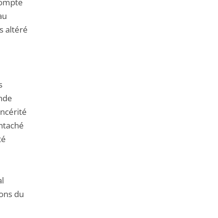
 compte
au
s altéré
s
ande
incérité
entaché
té
al
ions du