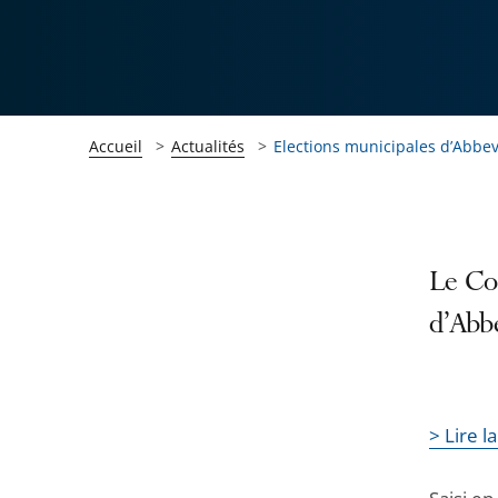
Accueil
Actualités
Elections municipales d’Abbev
Passer
Passer
Le Con
la
la
d’Abbe
navigation
navigation
de
de
l'article
l'article
pour
pour
> Lire l
arriver
arriver
après
avant