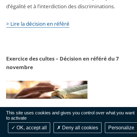
d’égalité et à l’interdiction des discriminations.
> Lire la décision en référé
Exercice des cultes – Décision en référé du 7
novembre
This site uses cookies and gives you control over what you want
Le recours :
Des associations, fidèles et membres du
to activate
clergé catholiques ont saisi le Conseil d’État pour
OK, accept all
Deny all cookies
Personalize
demander la suspension des restrictions concernant