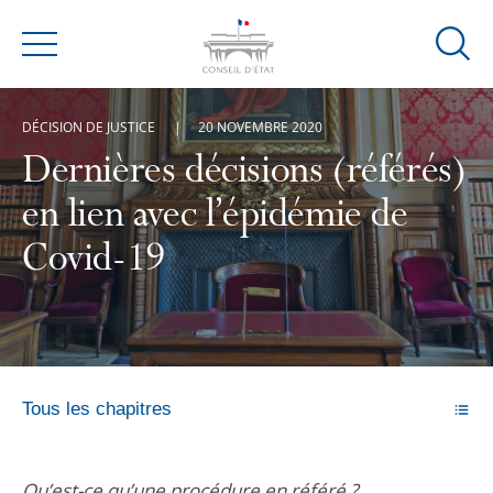
Ouvrir
Menu
la
modal
DÉCISION DE JUSTICE
20 NOVEMBRE 2020
de
reche
Dernières décisions (référés)
en lien avec l’épidémie de
Covid-19
Tous les chapitres
Qu’est-ce qu’une procédure en référé ?