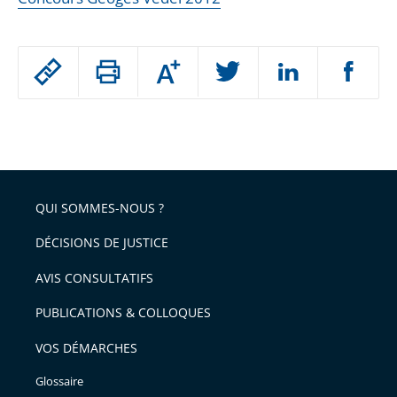
Passer
Augmenter
le
ou
réduire
partage
Passer
la
taille
de
le
de
la
l'article
partage
police
pour
de
arriver
QUI SOMMES-NOUS ?
l'article
après
pour
DÉCISIONS DE JUSTICE
arriver
AVIS CONSULTATIFS
avant
PUBLICATIONS & COLLOQUES
VOS DÉMARCHES
Glossaire