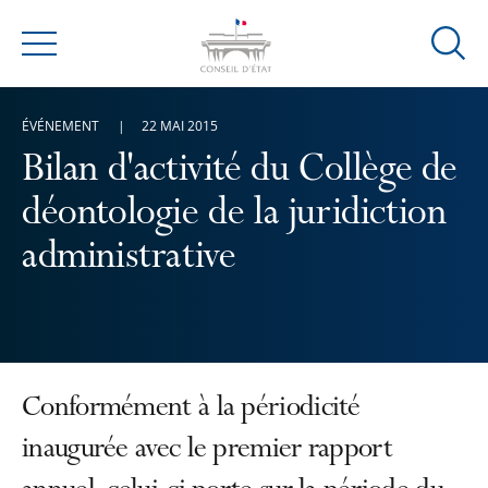
Ouvrir
Menu
la
modal
ÉVÉNEMENT
22 MAI 2015
de
reche
Bilan d'activité du Collège de
déontologie de la juridiction
administrative
Conformément à la périodicité
inaugurée avec le premier rapport