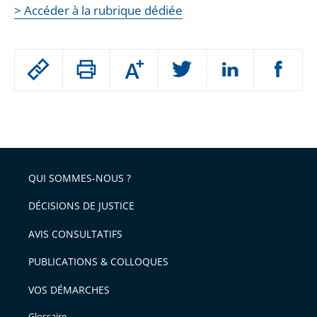
> Accéder à la rubrique dédiée
Passer
Augmenter
le
ou
réduire
partage
Passer
la
taille
de
le
de
la
l'article
partage
police
pour
de
arriver
QUI SOMMES-NOUS ?
l'article
après
pour
DÉCISIONS DE JUSTICE
arriver
AVIS CONSULTATIFS
avant
PUBLICATIONS & COLLOQUES
VOS DÉMARCHES
Glossaire