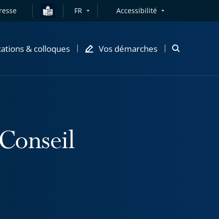
resse
FR
Accessibilité
cations & colloques
Vos démarches
Ouvrir
la
modale
de
recherche
 Conseil