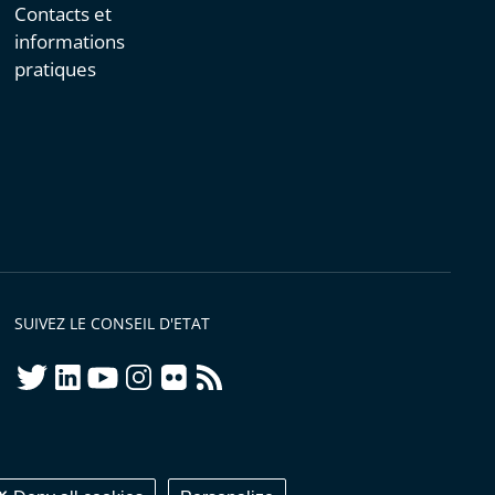
Contacts et
informations
pratiques
SUIVEZ LE CONSEIL D'ETAT
twitter
linkedIn
youtube
instagram
flickr
rss
ellement conforme