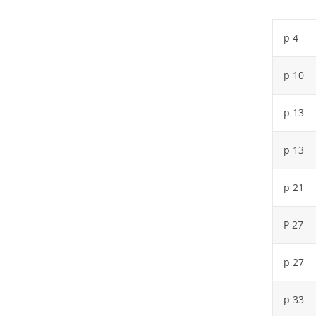
p 4
p 10
p 13
p 13
p 21
P 27
p 27
p 33