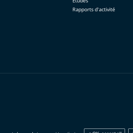
Études
Rapports d'activité
personnelles
-
Publications administratives
-
Accessibilité : parti