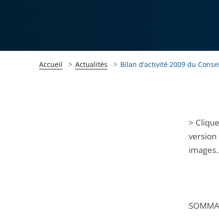
Accueil
Actualités
Bilan d’activité 2009 du Consei
Passer
Passer
> Clique
la
la
version 
navigation
navigation
images..
de
de
l'article
l'article
pour
pour
arriver
arriver
SOMMA
après
avant