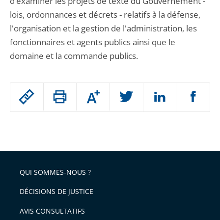
d’examiner les projets de texte du Gouvernement -
lois, ordonnances et décrets - relatifs à la défense,
l'organisation et la gestion de l'administration, les
fonctionnaires et agents publics ainsi que le
domaine et la commande publics.
Passer
Augmenter
le
ou
réduire
partage
Passer
la
taille
de
le
de
la
l'article
partage
police
pour
de
arriver
QUI SOMMES-NOUS ?
l'article
après
pour
DÉCISIONS DE JUSTICE
arriver
AVIS CONSULTATIFS
avant